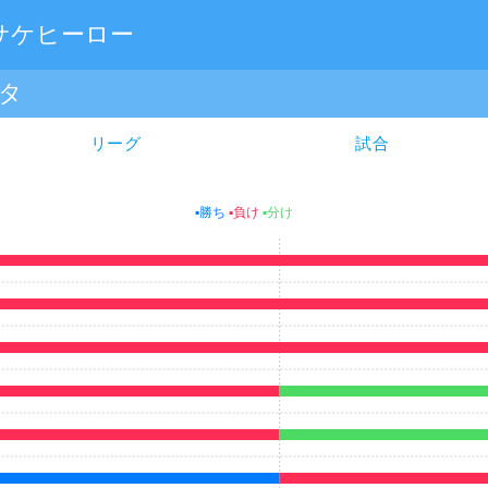
サケヒーロー
タ
リーグ
試合
▪勝ち
▪負け️
▪分け