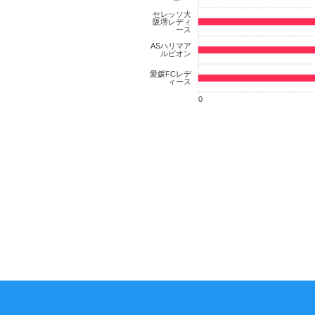
セレッソ大
阪堺レディ
ース
ASハリマア
ルビオン
愛媛FCレデ
ィース
0