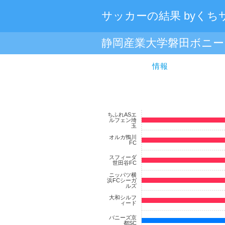
サッカーの結果 byくち
静岡産業大学磐田ボニー
情報
ちふれASエ
ルフェン埼
玉
オルカ鴨川
FC
スフィーダ
世田谷FC
ニッパツ横
浜FCシーガ
ルズ
大和シルフ
ィード
バニーズ京
都SC