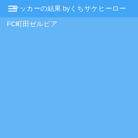
menu
サッカーの結果 byくちサケヒーロー
FC町田ゼルビア