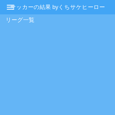
menu
サッカーの結果 byくちサケヒーロー
リーグ一覧