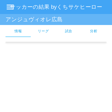
menu
サッカーの結果 byくちサケヒーロー
アンジュヴィオレ広島
情報
リーグ
試合
分析