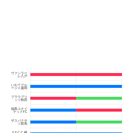
ヴァンラー
レ八戸
いわてグル
ージャ盛岡
ブラウブリ
ッツ秋田
福島ユナイ
テッドFC
ザスパクサ
ツ群馬
Y.S.C.C.横