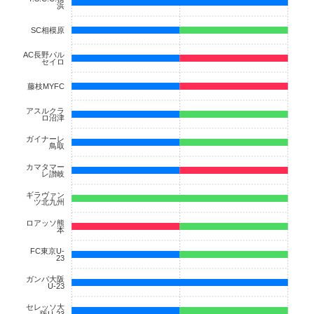
浜
SC相模原
AC長野パル
セイロ
藤枝MYFC
アスルクラ
ロ沼津
ガイナーレ
鳥取
カマタマー
レ讃岐
ギラヴァン
ツ北九州
ロアッソ熊
本
FC東京U-
23
ガンバ大阪
U-23
セレッソ大