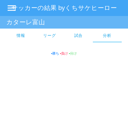
menu
サッカーの結果 byくちサケヒーロー
カターレ富山
情報
リーグ
試合
分析
▪勝ち
▪負け️
▪分け