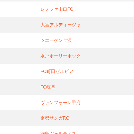
レノファ山口FC
大宮アルディージャ
ツエーゲン金沢
水戸ホーリーホック
FC町田ゼルビア
FC岐阜
ヴァンフォーレ甲府
京都サンガF.C.
徳島ヴォルティス